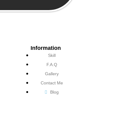
Information
Skill
F.A.Q
Gallery
Contact Me
Blog