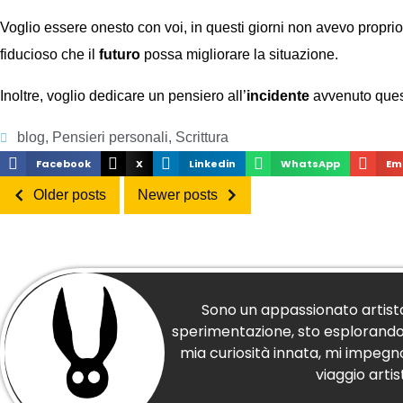
Voglio essere onesto con voi, in questi giorni non avevo proprio
fiducioso che il
futuro
possa migliorare la situazione.
Inoltre, voglio dedicare un pensiero all’
incidente
avvenuto quest
blog
,
Pensieri personali
,
Scrittura
Facebook
X
Linkedin
WhatsApp
Em
Older posts
Newer posts
Sono un appassionato artista
sperimentazione, sto esplorando le
mia curiosità innata, mi impegn
viaggio arti