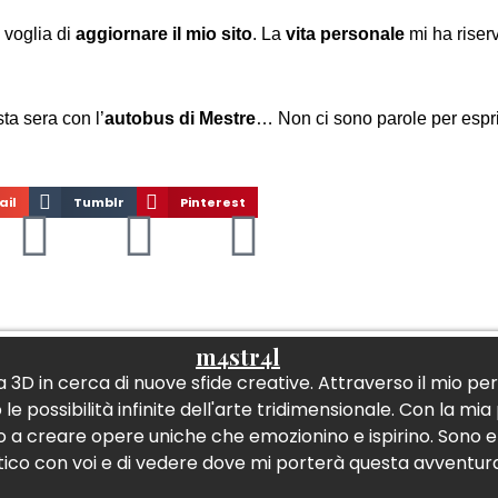
 voglia di
aggiornare il mio sito
. La
vita personale
mi ha riserv
a sera con l’
autobus di Mestre
… Non ci sono parole per espri
ail
Tumblr
Pinterest
m4str4l
 3D in cerca di nuove sfide creative. Attraverso il mio p
 possibilità infinite dell'arte tridimensionale. Con la mia
o a creare opere uniche che emozionino e ispirino. Sono en
stico con voi e di vedere dove mi porterà questa avventura