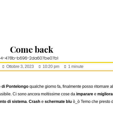
Come back
Ottobre 3, 2023
10:20 pm
1 minute
o di Pontelongo
qualche giorno fa, finalmente posso ritornare a
ssibile. Ci sono ancora moltissime cose da
imparare
e
migliora
to di sistema
.
Crash
e
schermate blu
ò_ò Temo che presto d