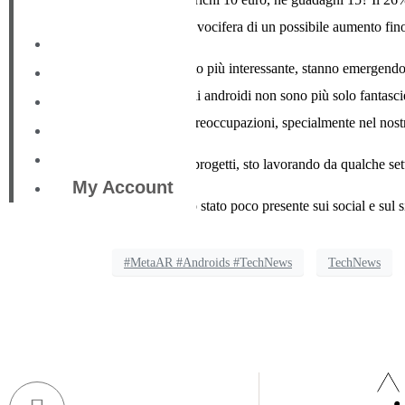
Il bello è che si vocifera di un possibile aumento fin
Home
A rendere il tutto più interessante, stanno emergendo
Skill
conosciamo. Gli androidi non sono più solo fantascienz
Blog
solleva anche preoccupazioni, specialmente nel nostr
Portfolio
Contact
A proposito di progetti, sto lavorando da qualche s
My Account
Scusate se sono stato poco presente sui social e sul
#MetaAR #Androids #TechNews
TechNews