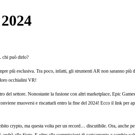
 2024
… chi può dirlo?
pre più esclusiva. Tra poco, infatti, gli strumenti AR non saranno più di
 loro
occhialini VR
!
tro del settore. Nonostante la fusione con altri marketplace, Epic Game
conviene muoversi e riscattarli entro la fine del 2024! Ecco il link per ap
ambito
crypto
, ma questa volta per un record… discutibile. Ora, anche pe
 andrà allo Stato. E oltre alle commissioni di caricamento e cambio val