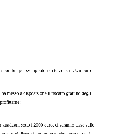
sponibili per sviluppatori di terze parti. Un puro
s ha messo a disposizione il
riscatto gratuito degli
profittarne:
r guadagni sotto i
2000 euro
, ci saranno tasse sulle
uta euro/dollaro, si aggiunge anche questa tassa!