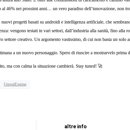
o al
46%
nei prossimi anni… un vero paradiso dell’innovazione, non tr
 nuovi progetti basati su
androidi
e
intelligenza artificiale
, che sembrano
a: vengono testati in vari settori, dall’industria alla sanità, fino alla 
o settore creativo. Un argomento vastissimo, di cui non basta un solo ar
ettimana a un
nuovo personaggio
. Spero di riuscire a mostrarvelo
prima d
 sito, ma con calma la situazione cambierà.
Stay tuned!
🚀
UnrealEngine
altre info