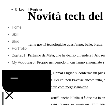
Login | Register
Novità tech del
Home
Skill
Blog
Tante novità tecnologiche quest’anno: belle, brutte
Portfolio
Contact
Partiamo da
Meta
, che ha deciso di rendere l’AR sem
My Account
caso? Proprio nel periodo in cui hanno annunciato i
Fortunatamente,
Unreal Engine
si conferma un pilas
asset Megascans
. Per chi non l’avesse ancora fatto, 
×
👉
https://www.fab.com/megascans-free
Parlando di “pilastri”, anche l’
Italia
si è distinta in 
plusvalenze: carichi 10 euro, ne guadagni 15? Il 26%