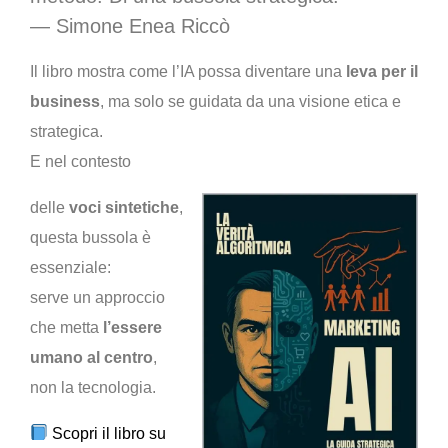
— Simone Enea Riccò
Il libro mostra come l’IA possa diventare una
leva per il
business
, ma solo se guidata da una visione etica e
strategica.
E nel contesto
delle
voci sintetiche
,
questa bussola è
essenziale:
serve un approccio
che metta
l’essere
umano al centro
,
non la tecnologia.
Scopri il libro su