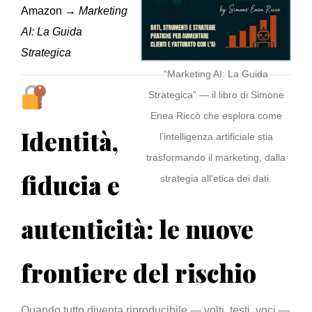
Amazon →
Marketing
AI: La Guida
Strategica
“Marketing AI: La Guida
Strategica” — il libro di Simone
Enea Riccò che esplora come
Identità,
l’intelligenza artificiale stia
trasformando il marketing, dalla
fiducia e
strategia all’etica dei dati.
autenticità: le nuove
frontiere del rischio
Quando tutto diventa riproducibile — volti, testi, voci —