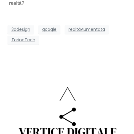
realtà?
3ddesign
google
realtàAumentata
TorinoTech