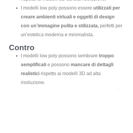
I modelli low poly possono essere
utilizzati per
creare ambienti virtuali e oggetti di design
con un’immagine pulita e stilizzata,
perfetti per
un’estetica moderna e minimalista.
Contro
I modelli low poly possono sembrare
troppo
semplificati
e possono
mancare di dettagli
realistici
rispetto ai modelli 3D ad alta
risoluzione.
La natura semplificata dei modelli low poly può
renderli
meno adatti
per la creazione di prodotti
o
ambienti virtuali
che richiedono un livello di
dettaglio molto elevato.
A causa del loro stile di
bassa risoluzione
, i