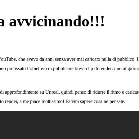
a avvicinando!!!
e YouTube, che avevo da anni senza aver mai caricato nulla di pubblico. H
o prefissato l’obiettivo di pubblicare brevi clip di render: uno al giorno 
i approfondimento su Unreal, quindi penso di ridurre il ritmo e caric
sto render, a me piace moltissimo! Fatemi sapere cosa ne pensate.