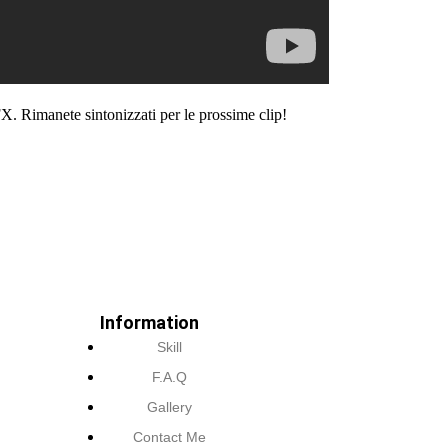
FX. Rimanete sintonizzati per le prossime clip!
Information
Skill
F.A.Q
Gallery
Contact Me