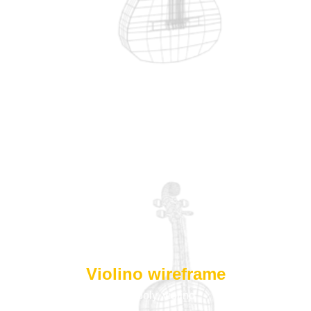
Violino wireframe
low poly
,
violino