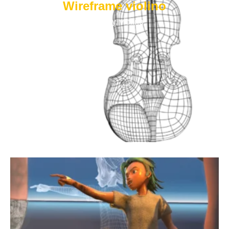
Wireframe violino
low poly
,
violino