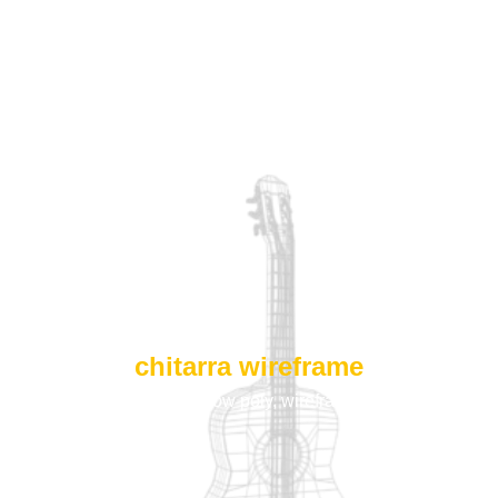
chitarra wireframe
chitarra
,
low poly
,
wireframe