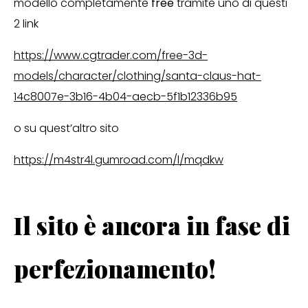
modello completamente
free
tramite uno di questi
2 link
https://www.cgtrader.com/free-3d-
models/character/clothing/santa-claus-hat-
14c8007e-3b16-4b04-aecb-5f1b12336b95
o su quest’altro sito
https://m4str4l.gumroad.com/l/mqdkw
Il sito è ancora in fase di
perfezionamento!